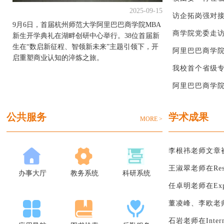
2025-09-15
访企拓岗强对接
9月6日，首届杭州师范大学阿里巴巴商学院MBA
商学院党委走访
新生开学典礼在湖畔创研中心举行。38位首届新
生在“数启新征程、智领新未来”主题引领下，开
阿里巴巴商学院
启重塑商业认知的淬炼之旅。
我校首个省级
阿里巴巴商学院 
公共服务
学术成果
MORE >
李根祎老师文章
王淑翠老师在Research in I
办事大厅
教务系统
科研系统
任卓明老师在Expert Sy
董凌峰、李欧老师在Journal of
石岩老师在International J