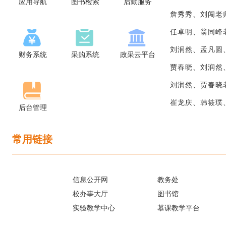
应用导航
图书检索
后勤服务
詹秀秀、刘闯老师在COMM
任卓明、翁同峰老师在EXPERT
刘润然、孟凡圆、贾春晓老师在CH
财务系统
采购系统
政采云平台
贾春晓、刘润然、孟凡圆老师在CH
刘润然、贾春晓老师在RELIABIL
崔龙庆、韩筱璞、孟凡圆老师在CH
后台管理
常用链接
信息公开网
教务处
校办事大厅
图书馆
实验教学中心
慕课教学平台