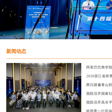
新闻动态
‌阿里巴巴商学
2026浙江省
两日踏遍青山韵，
我院召开国家
我院召开高水
校团委一行莅